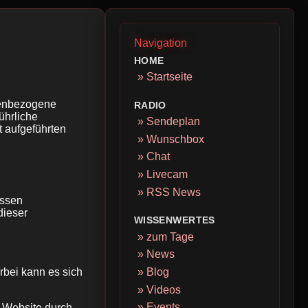
Navigation
HOME
» Startseite
nenbezogene
RADIO
ührliche
» Sendeplan
 aufgeführten
» Wunschbox
» Chat
» Livecam
» RSS News
essen
dieser
WISSENWERTES
» zum Tage
» News
rbei kann es sich
» Blog
» Videos
» Events
 Website durch