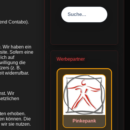
end Contabo).
. Wir haben ein
site. Sofern eine
ich auf
Werbepartner
willigung die
ers (z. B.
t widerrufbar.
st. Wir
etzlichen
ten erhoben.
den können. Die
Pinkepank
wir sie nutzen.