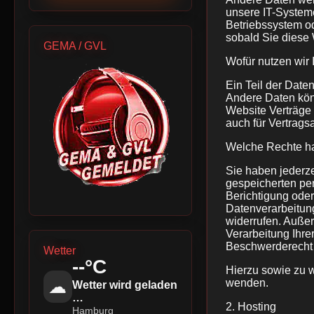
unsere IT-Systeme
Betriebssystem od
sobald Sie diese 
GEMA / GVL
Wofür nutzen wir 
Ein Teil der Date
Andere Daten kön
Website Verträge
auch für Vertrags
Welche Rechte ha
Sie haben jederze
gespeicherten pe
Berichtigung ode
Datenverarbeitung
widerrufen. Auße
Verarbeitung Ihr
Beschwerderecht 
Wetter
--°C
Hierzu sowie zu 
☁
wenden.
Wetter wird geladen
…
2. Hosting
Hamburg