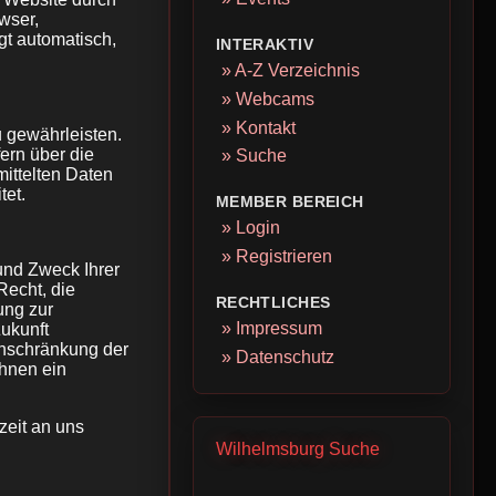
wser,
gt automatisch,
INTERAKTIV
» A-Z Verzeichnis
» Webcams
» Kontakt
u gewährleisten.
ern über die
» Suche
ittelten Daten
tet.
MEMBER BEREICH
» Login
» Registrieren
und Zweck Ihrer
echt, die
RECHTLICHES
ung zur
» Impressum
Zukunft
inschränkung der
» Datenschutz
Ihnen ein
zeit an uns
Wilhelmsburg Suche