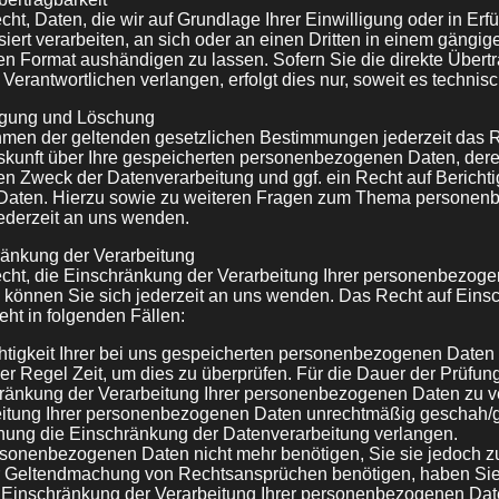
ht, Daten, die wir auf Grundlage Ihrer Einwilligung oder in Erf
siert verarbeiten, an sich oder an einen Dritten in einem gängig
n Format aushändigen zu lassen. Sofern Sie die direkte Übert
Verantwortlichen verlangen, erfolgt dies nur, soweit es technisc
tigung und Löschung
men der geltenden gesetzlichen Bestimmungen jederzeit das R
uskunft über Ihre gespeicherten personenbezogenen Daten, der
n Zweck der Datenverarbeitung und ggf. ein Recht auf Bericht
Daten. Hierzu sowie zu weiteren Fragen zum Thema persone
jederzeit an uns wenden.
ränkung der Verarbeitung
cht, die Einschränkung der Verarbeitung Ihrer personenbezog
u können Sie sich jederzeit an uns wenden. Das Recht auf Eins
eht in folgenden Fällen:
tigkeit Ihrer bei uns gespeicherten personenbezogenen Daten 
der Regel Zeit, um dies zu überprüfen. Für die Dauer der Prüfu
hränkung der Verarbeitung Ihrer personenbezogenen Daten zu v
itung Ihrer personenbezogenen Daten unrechtmäßig geschah/
chung die Einschränkung der Datenverarbeitung verlangen.
rsonenbezogenen Daten nicht mehr benötigen, Sie sie jedoch z
r Geltendmachung von Rechtsansprüchen benötigen, haben Sie 
 Einschränkung der Verarbeitung Ihrer personenbezogenen Dat