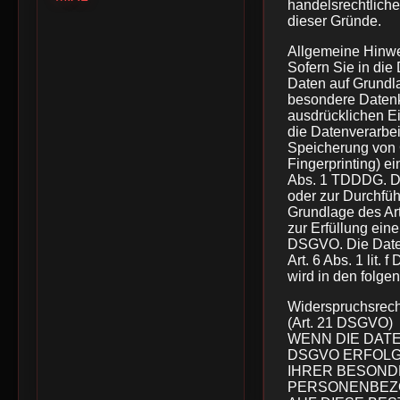
handelsrechtliche
dieser Gründe.
Allgemeine Hinwe
Sofern Sie in die
Daten auf Grundla
besondere Datenka
ausdrücklichen Ei
die Datenverarbei
Speicherung von C
Fingerprinting) e
Abs. 1 TDDDG. Die
oder zur Durchfüh
Grundlage des Art
zur Erfüllung eine
DSGVO. Die Daten
Art. 6 Abs. 1 lit
wird in den folge
Widerspruchsrech
(Art. 21 DSGVO)
WENN DIE DATE
DSGVO ERFOLGT
IHRER BESOND
PERSONENBEZO