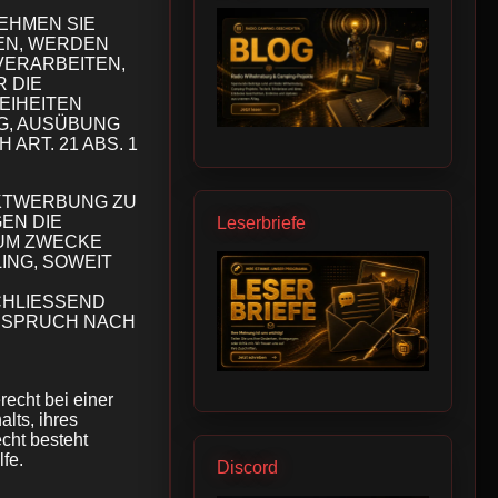
EHMEN SIE
EN, WERDEN
VERARBEITEN,
 DIE
EIHEITEN
G, AUSÜBUNG
RT. 21 ABS. 1
EKTWERBUNG ZU
EN DIE
Leserbriefe
UM ZWECKE
ING, SOWEIT
CHLIESSEND
RSPRUCH NACH
echt bei einer
lts, ihres
cht besteht
fe.
Discord