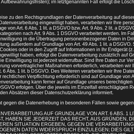
 Aufbewahrungsfristen); im letztgenannten Fall erfolgt die Lösch
ise zu den Rechtsgrundlagen der Datenverarbeitung auf diese
 Datenverarbeitung eingewilligt haben, verarbeiten wir Ihre p
ge von Art. 6 Abs. 1 lit. a DSGVO bzw. Art. 9 Abs. 2 lit. a DSGV
tegorien nach Art. 9 Abs. 1 DSGVO verarbeitet werden. Im Fal
nwilligung in die Übertragung personenbezogener Daten in Dritt
tung außerdem auf Grundlage von Art. 49 Abs. 1 lit. a DSGVO. S
ookies oder in den Zugriff auf Informationen in Ihr Endgerät (z.
ingewilligt haben, erfolgt die Datenverarbeitung zusätzlich auf 
 Einwilligung ist jederzeit widerrufbar. Sind Ihre Daten zur Ver
rung vorvertraglicher Maßnahmen erforderlich, verarbeiten wir 
. 6 Abs. 1 lit. b DSGVO. Des Weiteren verarbeiten wir Ihre Date
r rechtlichen Verpflichtung erforderlich sind auf Grundlage von Art
verarbeitung kann ferner auf Grundlage unseres berechtigten 
. f DSGVO erfolgen. Über die jeweils im Einzelfall einschlägigen
nden Absätzen dieser Datenschutzerklärung informiert.
t gegen die Datenerhebung in besonderen Fällen sowie gegen
NVERARBEITUNG AUF GRUNDLAGE VON ART. 6 ABS. 1 LIT
, HABEN SIE JEDERZEIT DAS RECHT, AUS GRÜNDEN, DI
EREN SITUATION ERGEBEN, GEGEN DIE VERARBEITUNG
GENEN DATEN WIDERSPRUCH EINZULEGEN; DIES GILT 