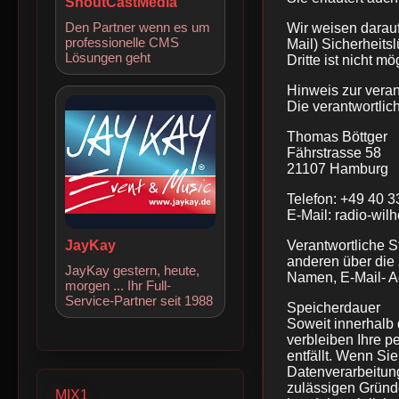
ShoutCastMedia
Den Partner wenn es um
Wir weisen darauf
professionelle CMS
Mail) Sicherheits
Lösungen geht
Dritte ist nicht mö
Hinweis zur veran
Die verantwortlich
Thomas Böttger
Fährstrasse 58
21107 Hamburg
Telefon: +49 40 
E-Mail: radio-wi
JayKay
Verantwortliche St
anderen über die
JayKay gestern, heute,
Namen, E-Mail- Ad
morgen ... Ihr Full-
Service-Partner seit 1988
Speicherdauer
Soweit innerhalb
verbleiben Ihre p
entfällt. Wenn Si
Datenverarbeitung
zulässigen Gründ
MIX1