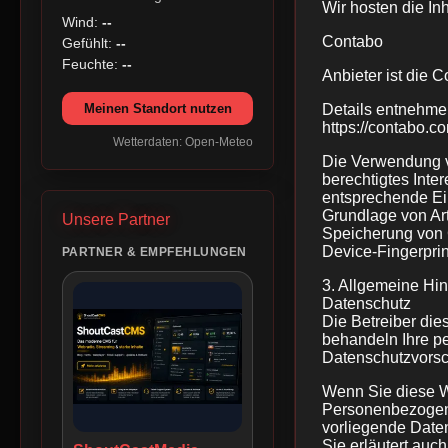
Wir hosten die In
Wind:
--
Contabo
Gefühlt:
--
Feuchte:
--
Anbieter ist die
Meinen Standort nutzen
Details entnehme
https://contabo.co
Wetterdaten: Open-Meteo
Die Verwendung vo
berechtigtes Inte
entsprechende Ein
Grundlage von Art
Unsere Partner
Speicherung von C
Device-Fingerprin
PARTNER & EMPFEHLUNGEN
3. Allgemeine Hin
Datenschutz
Die Betreiber die
behandeln Ihre p
Datenschutzvorsch
Wenn Sie diese 
Personenbezogene 
vorliegende Daten
Sie erläutert auc