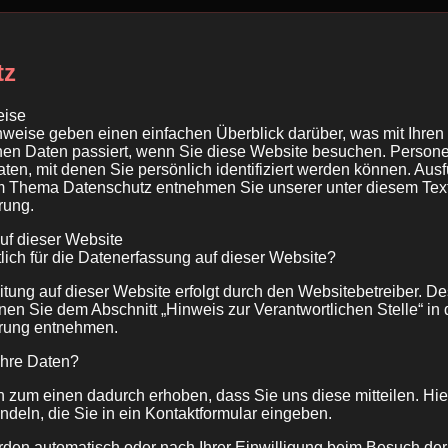
tz
eise
nweise geben einen einfachen Überblick darüber, was mit Ihren
en Daten passiert, wenn Sie diese Website besuchen. Perso
aten, mit denen Sie persönlich identifiziert werden können. Ausf
m Thema Datenschutz entnehmen Sie unserer unter diesem Text
rung.
uf dieser Website
tlich für die Datenerfassung auf dieser Website?
tung auf dieser Website erfolgt durch den Websitebetreiber. D
en Sie dem Abschnitt „Hinweis zur Verantwortlichen Stelle“ in 
ärung entnehmen.
Ihre Daten?
 zum einen dadurch erhoben, dass Sie uns diese mitteilen. Hie
ndeln, die Sie in ein Kontaktformular eingeben.
den automatisch oder nach Ihrer Einwilligung beim Besuch der