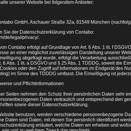
halte unserer Website bei folgendem Anbieter:
 Contabo GmbH, Aschauer Straße 32a, 81549 München (nachfolg
n Sie der Datenschutzerklärung von Contabo:
m/de/legal/privacy/.
n Contabo erfolgt auf Grundlage von Art. 6 Abs. 1 lit. f DSGVO
resse an einer möglichst zuverlässigen Darstellung unserer Web
willigung abgefragt wurde, erfolgt die Verarbeitung ausschließl
. 6 Abs. 1 lit. a DSGVO und § 25 Abs. 1 TDDDG, soweit die Ein
ookies oder den Zugriff auf Informationen im Endgerät des Nutz
ting) im Sinne des TDDDG umfasst. Die Einwilligung ist jederzei
weise und Pflichtinformationen
ser Seiten nehmen den Schutz Ihrer persönlichen Daten sehr ern
ersonenbezogenen Daten vertraulich und entsprechend den ges
riften sowie dieser Datenschutzerklärung.
Website benutzen, werden verschiedene personenbezogene Da
Daten sind Daten, mit denen Sie persönlich identifiziert wer
schutzerklärung erläutert, welche Daten wir erheben und wofür 
h, wie und zu welchem Zweck das geschieht.