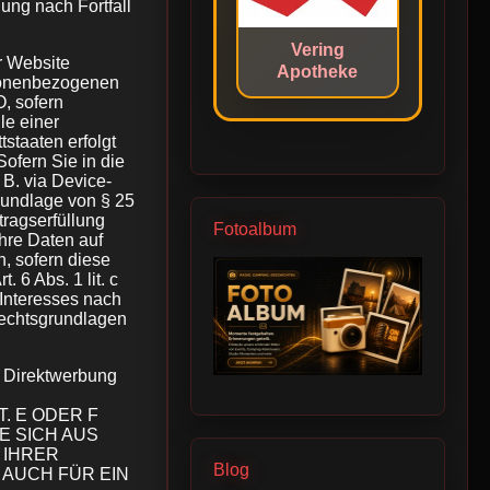
ung nach Fortfall
Vering
r Website
Apotheke
ersonenbezogenen
O, sofern
le einer
staaten erfolgt
ofern Sie in die
 B. via Device-
Grundlage von § 25
tragserfüllung
Fotoalbum
Ihre Daten auf
n, sofern diese
. 6 Abs. 1 lit. c
Interesses nach
 Rechtsgrundlagen
 Direktwerbung
. E ODER F
E SICH AUS
 IHRER
Blog
AUCH FÜR EIN