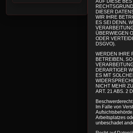
AUF DIESE BES
RECHTSGRUNDL
DIESER DATEN
WIR IHRE BET
ES SEI DENN,
VERARBEITUNG 
ÜBERWIEGEN O
ODER VERTEID
DSGVO).
WERDEN IHRE 
BETREIBEN, SO
VERARBEITUNG
DERARTIGER WE
ES MIT SOLCH
WIDERSPRECHE
NICHT MEHR Z
ART. 21 ABS. 2 
Beschwerderecht 
Im Falle von Ver
Aufsichtsbehörde,
Arbeitsplatzes o
unbeschadet ander
Recht auf Datenü