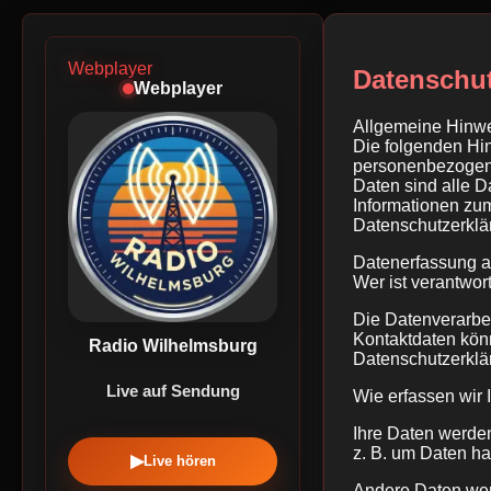
Webplayer
Datenschu
Webplayer
Allgemeine Hinw
Die folgenden Hi
personenbezogen
Daten sind alle D
Informationen zu
Datenschutzerklä
Datenerfassung a
Wer ist verantwor
Die Datenverarbei
Kontaktdaten könn
Radio Wilhelmsburg
Datenschutzerkl
Live auf Sendung
Wie erfassen wir 
Ihre Daten werden
z. B. um Daten ha
▶
Live hören
Andere Daten wer