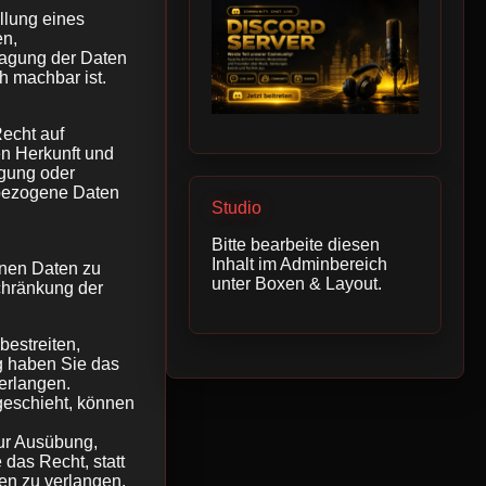
üllung eines
en,
ragung der Daten
h machbar ist.
echt auf
en Herkunft und
igung oder
nbezogene Daten
Studio
Bitte bearbeite diesen
Inhalt im Adminbereich
enen Daten zu
unter Boxen & Layout.
chränkung der
bestreiten,
ng haben Sie das
erlangen.
geschieht, können
ur Ausübung,
das Recht, statt
en zu verlangen.