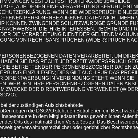
TIMMUNGEN GESTÜTZTES PROFILING. DIE JEWEILIGE
AGE, AUF DENEN EINE VERARBEITUNG BERUHT, ENTN
SCHUTZERKLÄRUNG. WENN SIE WIDERSPRUCH EINLEG
ROFFENEN PERSONENBEZOGENEN DATEN NICHT MEHR 
 WIR KÖNNEN ZWINGENDE SCHUTZWÜRDIGE GRÜNDE FÜR
NACHWEISEN, DIE IHRE INTERESSEN, RECHTE UND FR
DER DIE VERARBEITUNG DIENT DER GELTENDMACHUN
IGUNG VON RECHTSANSPRÜCHEN (WIDERSPRUCH NACH A
PERSONENBEZOGENEN DATEN VERARBEITET, UM DIR
 HABEN SIE DAS RECHT, JEDERZEIT WIDERSPRUCH GEG
 SIE BETREFFENDER PERSONENBEZOGENER DATEN Z
RBUNG EINZULEGEN; DIES GILT AUCH FÜR DAS PROFIL
ER DIREKTWERBUNG IN VERBINDUNG STEHT. WENN SIE
N, WERDEN IHRE PERSONENBEZOGENEN DATEN ANS
UM ZWECKE DER DIREKTWERBUNG VERWENDET (WIDE
DSGVO).
bei der zuständigen Aufsichtsbehörde
stößen gegen die DSGVO steht den Betroffenen ein Beschwerder
 insbesondere in dem Mitgliedstaat ihres gewöhnlichen Aufentha
der des Orts des mutmaßlichen Verstoßes zu. Das Beschwerdere
weitiger verwaltungsrechtlicher oder gerichtlicher Rechtsbehel
bertragbarkeit