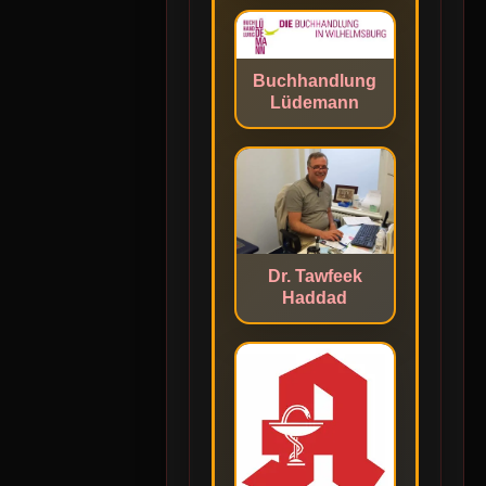
Buchhandlung
Lüdemann
Dr. Tawfeek
Haddad