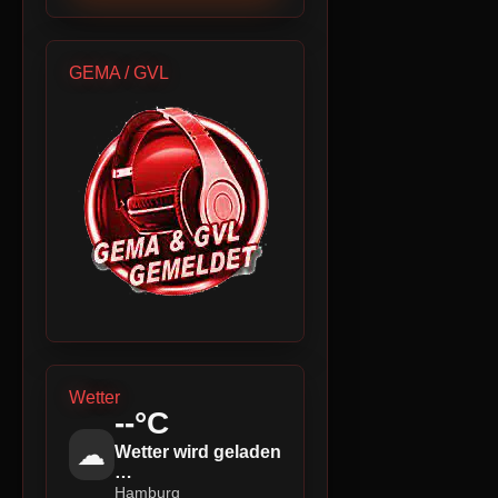
GEMA / GVL
Wetter
--°C
☁
Wetter wird geladen
…
Hamburg