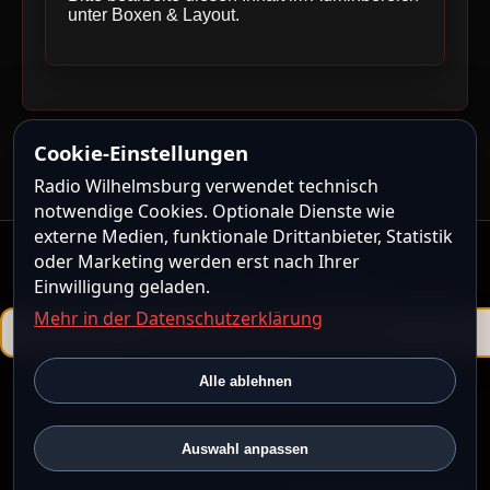
unter Boxen & Layout.
Cookie-Einstellungen
Radio Wilhelmsburg verwendet technisch
notwendige Cookies. Optionale Dienste wie
externe Medien, funktionale Drittanbieter, Statistik
oder Marketing werden erst nach Ihrer
Kontakt
|
Impressum
|
Datenschutz
Einwilligung geladen.
Mehr in der Datenschutzerklärung
Powered by
ShoutcastMedia CMS
Alle ablehnen
ShoutcastMedia CMS steht unter der
ShoutcastMedia CMS
Community License
.
© 2026 Radio Wilhelmsburg • Alle Rechte vorbehalten.
Auswahl anpassen
10:07 · UTC