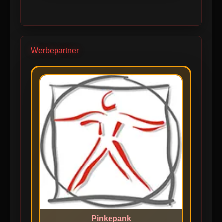
Werbepartner
Pinkepank