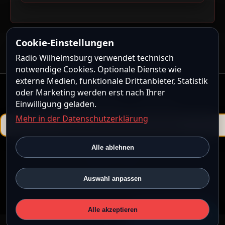
Cookie-Einstellungen
Radio Wilhelmsburg verwendet technisch
notwendige Cookies. Optionale Dienste wie
externe Medien, funktionale Drittanbieter, Statistik
oder Marketing werden erst nach Ihrer
Kontakt
|
Impressum
|
Datenschutz
Einwilligung geladen.
Mehr in der Datenschutzerklärung
Powered by
ShoutcastMedia CMS
Alle ablehnen
ShoutcastMedia CMS steht unter der
ShoutcastMedia CMS
Community License
.
© 2026 Radio Wilhelmsburg • Alle Rechte vorbehalten.
Auswahl anpassen
19:33 · UTC
Alle akzeptieren
💙
Radio unterstützen