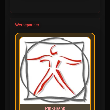
Werbepartner
Pinkepank