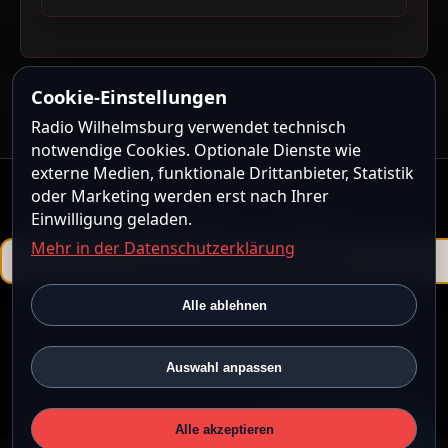
Cookie-Einstellungen
Radio Wilhelmsburg verwendet technisch
notwendige Cookies. Optionale Dienste wie
externe Medien, funktionale Drittanbieter, Statistik
oder Marketing werden erst nach Ihrer
Kontakt
|
Impressum
|
Datenschutz
Einwilligung geladen.
Mehr in der Datenschutzerklärung
Powered by
ShoutcastMedia CMS
Alle ablehnen
ShoutcastMedia CMS steht unter der
ShoutcastMedia CMS
Community License
.
© 2026 Radio Wilhelmsburg • Alle Rechte vorbehalten.
Auswahl anpassen
12:07 · UTC
Alle akzeptieren
💙
Radio unterstützen