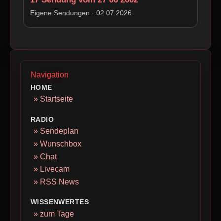
Beim Laden können personenbezogene
Daten an den Drittanbieter übertragen
Eigene Sendungen · 02.07.2026
werden.
Externe Medien erlauben
Navigation
HOME
» Startseite
RADIO
» Sendeplan
» Wunschbox
» Chat
» Livecam
» RSS News
WISSENWERTES
» zum Tage