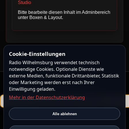
Studio
Bitte bearbeite diesen Inhalt im Adminbereich
unter Boxen & Layout.
Cookie-Einstellungen
Radio Wilhelmsburg verwendet technisch
notwendige Cookies. Optionale Dienste wie
externe Medien, funktionale Drittanbieter, Statistik
oder Marketing werden erst nach Ihrer
Kontakt
|
Impressum
|
Datenschutz
Einwilligung geladen.
Mehr in der Datenschutzerklärung
Powered by
ShoutcastMedia CMS
Alle ablehnen
ShoutcastMedia CMS steht unter der
ShoutcastMedia CMS
Community License
.