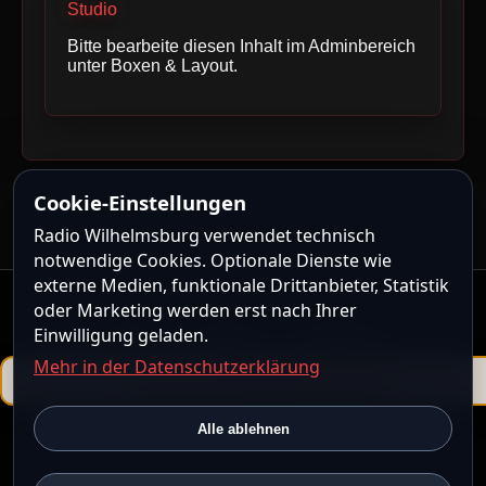
Studio
Bitte bearbeite diesen Inhalt im Adminbereich
unter Boxen & Layout.
Cookie-Einstellungen
Radio Wilhelmsburg verwendet technisch
notwendige Cookies. Optionale Dienste wie
externe Medien, funktionale Drittanbieter, Statistik
oder Marketing werden erst nach Ihrer
Kontakt
|
Impressum
|
Datenschutz
Einwilligung geladen.
Mehr in der Datenschutzerklärung
Powered by
ShoutcastMedia CMS
Alle ablehnen
ShoutcastMedia CMS steht unter der
ShoutcastMedia CMS
Community License
.