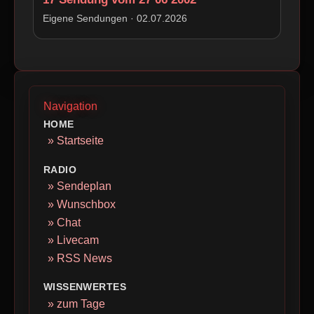
Beim Laden können personenbezogene
Daten an den Drittanbieter übertragen
Eigene Sendungen · 02.07.2026
werden.
Externe Medien erlauben
Navigation
HOME
» Startseite
RADIO
» Sendeplan
» Wunschbox
» Chat
» Livecam
» RSS News
WISSENWERTES
» zum Tage